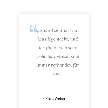
„Es wird sehr viel mit
Musik gemacht, und
ich fühle mich sehr
wohl. Aktivitäten sind
immer vorhanden für
uns.“
lie Hottes
~ Frau Weber
~ Frau B