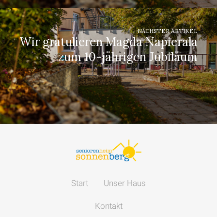
NÄCHSTER ARTIKEL
Wir gratulieren Magda Napierala
zum 10-jährigen Jubiläum
Start
Unser Haus
Kontakt