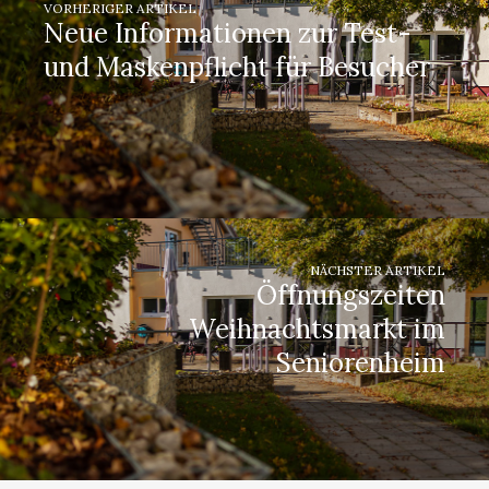
VORHERIGER ARTIKEL
Neue Informationen zur Test-
und Maskenpflicht für Besucher
NÄCHSTER ARTIKEL
Öffnungszeiten
Weihnachtsmarkt im
Seniorenheim