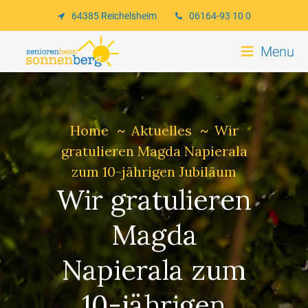
64385 Reichelsheim
06164-93 10 0
Menu
Home
Aktuelles
Wir
gratulieren Magda Napierala
zum 10-jährigen Jubiläum
Wir gratulieren
Magda
Napierala zum
10-jährigen