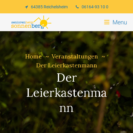
64385 Reichelsheim
06164-93 10 0
Menu
Home
Veranstaltungen
Der Leierkastenmann
Der
Leierkastenma
nn